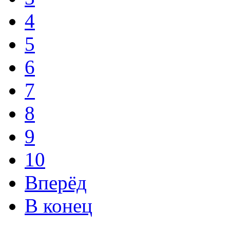
4
5
6
7
8
9
10
Вперёд
В конец