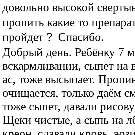
довольно высокой сверты
пропить какие то препар
пройдет？ Спасибо.
Добрый день. Ребёнку 7 м
вскармливании, сыпет на в
ac, тоже высыпает. Пропи
очищается, только даём с
тоже сыпет, давали рисов
Щеки чистые, а сыпь на л
креон, сдавали кровь, эо