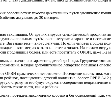
вует спазму дыхательных путей, иногда возникновению аллерги
их особенностей: узкости дыхательных путей увеличение количе
собенно актуально до 30 месяцев.
ная вакцинация. От других вирусов специфической профилакти
душно-капельным путём, очень летучие и заразные и нестойкие 
те, Вы заразитесь – вирус летучий. Но если человек прошёл полча
лощадке в пяти метрах кто-то кашляет и чихает. На свежем возду
 если продавщица болеет, или есть посетитель с ОРВИ, даже 1-2 
и, а, значит, и о заражения, детей до 1 года. Груднички тяжело 
, осложнений. Каждое дополнительное лекарство повышает опасн
ься от ОРВИ практически невозможно. Посещение коллектива, ма
и ребёнок, посещающий детский коллектив, болеет ОРВИ 8-12 р
 другую страну, то его будут окружать совершенно непривычные 
олеть также часто, как и ребёнок.
болезнь протекала максимально коротко и без осложнений. Как