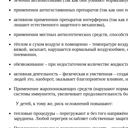
лечении антибиотиками (так как они убивают нормальну
применении антигистаминных препаратов (так как они п
активном применении препаратов интерферона (так как 
лишают естественного защитного механизма),
применении местных антисептических средств, способс
тёплом и сухом воздухе в помещении – температуре воздух
вязкой, засыхает, нарушается нормальный воздухообмен,
пневмонии,
обезвоживание – при недостаточном количестве жидкости 
активная деятельность – физическая и умственная – соз
людей это, наоборот, оказывает благоприятное влияние,
Применение жаропонижающих средств (нарушают нормальн
системы иммунитета, увеличивает продолжительность бо
У детей, к тому же, риск осложнений повышают:
тепловые процедуры – перегружают и без того напряжённ
заруднена. Любой перегрев ослабляет собственные защ