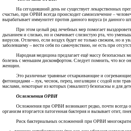
На сегодняшний день не существует лекарственных преп
счастью, при ОРВИ всегда происходит самоизлечение – человеч
вырабатывает иммунитет против данного вируса (и данного шта
При этом целый ряд лечебных мер помогает выздороветь
дыханием и слизью, но и смачивает слизистую рта, что уменьш
вирусов. Отлично, если воздух будет не только свежим, но и 
заболевшему – вести себя по самочувствию, не есть при отсутст
Народная медицина предлагает ещё массу безопасных м
болезнь с меньшим дискомфортом. Следует помнить, что все он
женщин.
Это различные травяные отхаркивающие и согревающие ч
фитонцидами – лук, чеснок, перец, ингаляции с содой или тр
маслами, некоторые из которых (эвкалипт) безопасны и для дет
Осложнения ОРВИ
Осложнения при ОРВИ возникают редко, почти всегда о
организм вторгается патогенная бактерия и вызывает отит, п
Риск бактериальных осложнений при ОРВИ многократно