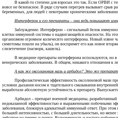
В какой-то степени для взросых это так. Если ОРВИ с т
вовсе не безопасное. В ряде случаев перегрев вызывает срыв 
беременных, для людей с некотрыми хроническими заболевани
Интерферон и его препараты – они ведь повышают и
Заблуждение. Интерферон – сигнальный белок иммунной 
клетки иммунной системы о надвигающейся опасности. На это
организмом огромное количесвто интерферона. Новый извне чаще
симптомы пошли на убыль), он воспримет его как новое вторж
слизетечение (насморк, кашель).
В медицине препараты интерферона используются, но в
венерических заболеваниях. В общем, никакого отношения к 
А как же оксолиновая мазь и арбидол? Это же препара
Профилактическая эффективность оксолиновой мази про
условии дыхания носом и тщательного смазывания внутренней 
выработали абсолютную устойчивость к препарату. Выпускаетс
Арбидол – препарат военной медицины, разработанный д
недоказанной эффективностью и выраженными побочными эффе
заболевания, блокируя адекватный иммунный ответ. При этом н
большей интенсивностью, с большей длительностью, но менее
действие на печень и почки. Выраженность и частота побочных