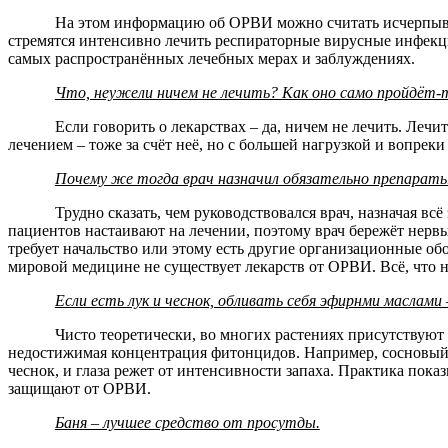
На этом информацию об ОРВИ можно считать исчерпыва
стремятся интенсивно лечить респираторные вирусные инфекци
самых распространённых лечебных мерах и заблуждениях.
Что, неужели ничем не лечить? Как оно само пройдёт-
Если говорить о лекарствах – да, ничем не лечить. Лечи
лечением – тоже за счёт неё, но с большей нагрузкой и вопреки
Почему же тогда врач назначил обязательно препараты
Трудно сказать, чем руководствовался врач, назначая всё
пациентов настаивают на лечении, поэтому врач бережёт нервы
требует начальство или этому есть другие организационные о
мировой медицине не существует лекарств от ОРВИ. Всё, что н
Если есть лук и чеснок, обливать себя эфирнми маслами 
Чисто теоретически, во многих растениях присутствую
недостижимая концентрация фитонцидов. Например, сосновый бо
чеснок, и глаза режет от интенсивности запаха. Практика пока
защищают от ОРВИ.
Баня – лучшее средство от просутды.