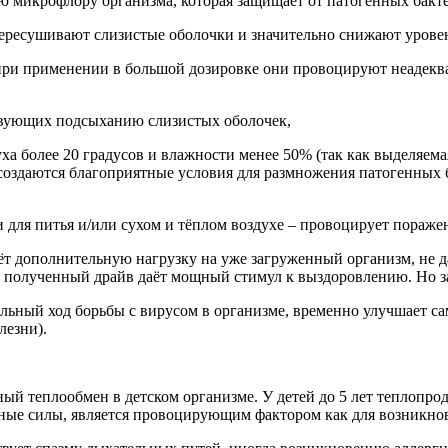
ю микрофлору организма, которая защищает от патогенных бакте
ересушивают слизистые оболочки и значительно снижают урове
при применении в большой дозировке они провоцируют неадеква
твующих подсыханию слизистых оболочек,
а более 20 градусов и влажности менее 50% (так как выделяемая 
 создаются благоприятные условия для размножения патогенных 
для питья и/или сухом и тёплом воздухе – провоцирует поражен
даёт дополнительную нагрузку на уже загруженный организм, не 
 и полученный драйв даёт мощный стимул к выздоровлению. Но за
ый ход борьбы с вирусом в организме, временно улучшает само
лезни).
ый теплообмен в детском организме. У детей до 5 лет теплопрод
итные силы, является провоцирующим фактором как для возникн