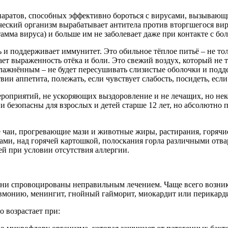
аратов, способных эффективно бороться с вирусами, вызывающи
еский организм вырабатывает антитела против вторгшегося виру
мма вируса) и больше им не заболевает даже при контакте с бо
 и поддерживает иммунитет. Это обильное тёплое питьё – не то
ает выраженность отёка и боли. Это свежий воздух, который не 
увлажнённым – не будет пересушивать слизистые оболочки и под
вии аппетита, полежать, если чувствует слабость, посидеть, если
ероприятий, не ускоряющих выздоровление и не лечащих, но не
и безопасны для взрослых и детей старше 12 лет, но абсолютно 
аи, прогревающие мази и животные жиры, растирания, горячие в
авами, над горячей картошкой, полоскания горла различными от
ей при условии отсутствия аллергии.
ни спровоцированы неправильным лечением. Чаще всего возник
невмонию, менингит, гнойный гайморит, миокардит или перикард
 возрастает при: