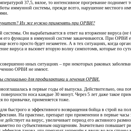
емпературой 37,5, вялое, то интенсивное прогревание поднимет 
работы иммунной системы, прежде всего, нарушение местного имм
ями.
ммунитет? Их же нужно применять при ОРВИ?
системы. Он вырабатывается в ответ на вторжение вируса (не б
м его функции в иммунной системе заканчиваются. При ОРВИ е
 всего просто будет незаметен. А в тех ситуациях, когда орган
ение вируса и вызовет вторую волну симпотомв, которые по сут
 совершенно иных ситуациях – при некоторых раковых заболева
лечению ОРВИ не имеют.
ты специально для профилактики и лечения ОРВИ.
возглашалась в первые годы её выпуска. Действительно, она п
поверхности носа каждые 30 минут. Через 5 лет даже такое при
я по привычке, применяется тоже.
ля быстрого и эффективного возвращения бойца в строй на пол
ктами. На практике, препарат при применении в первые часы 
е действует на вирус, увеличивает период его активного размно
 заметно по субъективным ощущениям. Значительно повышает ри
 эффектов такова, что препарат запрещён к ввозу во все стран