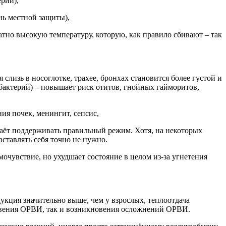
рий),
нь местной защиты),
тно высокую температуру, которую, как правило сбивают – так
слизь в носоглотке, трахее, бронхах становится более густой и
бактерий) – повышает риск отитов, гнойных гайморитов,
ия почек, менингит, сепсис,
даёт поддерживать правильный режим. Хотя, на некоторых
ставлять себя точно не нужно.
чувствие, но ухудшает состояние в целом из-за угнетения
укция значительно выше, чем у взрослых, теплоотдача
овения ОРВИ, так и возникновения осложнений ОРВИ.