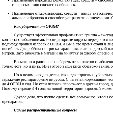
Применение народных резкопахнущих средств – способст
и пересыханию слизистых оболочек.
Применение отхаркивающих средств – ввиду анатомическ
альвеол и бронхов и способствует развитию пневмонии. О
Как уберечься от ОРВИ?
Существует эффективная профилактика гриппа – ежегод
контакта с заболевшими. Респираторные вирусы передаются воз
подъезду прошёл человек с ОРВИ, а Вы в это время ехали в лиф
погибнет. Для ребёнка нет риска заражения, если на детской п
метров. Зато забежать в магазин на минутку за хлебом опасно,
Возможно и рационально беречь от контактов с заболевшим
только есть, но и пить. Из-за этого выше риск обезвоживания
Но в целом, как для детей, так и для взрослых, убереч
заражение респираторным вирусом. Считается нормальным, есл
до 4 ОРВИ в год. Но если человек переезжает в другой город,
Поэтому первые 3-4 года на новой территории взрослый может б
Другое дело, что нужно сделать всё возможное, чтобы 
препаратов.
Самые распространённые вопросы