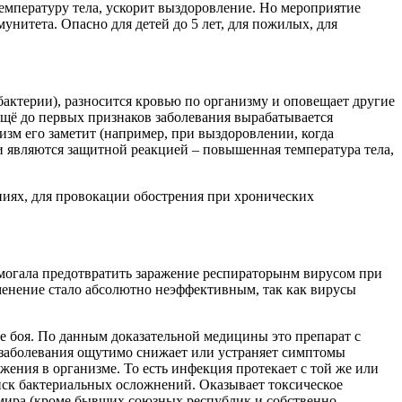
температуру тела, ускорит выздоровление. Но мероприятие
унитета. Опасно для детей до 5 лет, для пожилых, для
актерии), разносится кровью по организму и оповещает другие
щё до первых признаков заболевания вырабатывается
изм его заметит (например, при выздоровлении, когда
и являются защитной реакцией – повышенная температура тела,
ниях, для провокации обострения при хронических
омогала предотвратить заражение респираторынм вирусом при
менение стало абсолютно неэффективным, так как вирусы
е боя. По данным доказательной медицины это препарат с
заболевания ощутимо снижает или устраняет симптомы
жения в организме. То есть инфекция протекает с той же или
ск бактериальных осложнений. Оказывает токсическое
ы мира (кроме бывших союзных республик и собственно