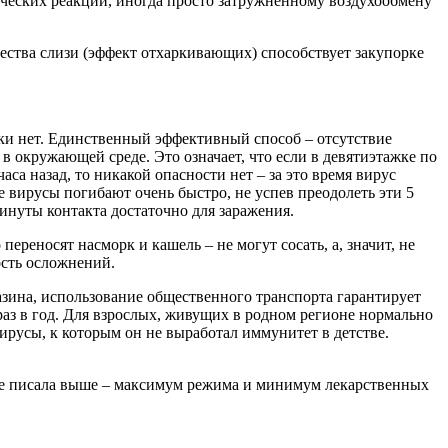
ческих реакций, иногда просто затружнённому воздухообмену
ства слизи (эффект отхаркивающих) способствует закупорке
ки нет. Единственный эффективный способ – отсутствие
в окружающей среде. Это означает, что если в девятиэтажке по
са назад, то никакой опасности нет – за это время вирус
хе вирусы погибают очень быстро, не успев преодолеть эти 5
минуты контакта достаточно для заражения.
переносят насморк и кашель – не могут сосать, а, значит, не
ость осложнений.
газина, использование общественного транспорта гарантирует
аз в год. Для взрослых, живущих в родном регионе нормально
вирусы, к которым он не выработал иммунитет в детстве.
 уже писала выше – максимум режима и минимум лекарственных