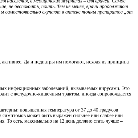
я населения, в медицинских журналах – для врачей. Самое
ае, не беспокоить, поить. Тем не менее, врачи продолжают
нты самостоятельно скупают в аптеке тонны препаратов „от
к активнее. Да и педиатры им помогают, исходя из принципа
орных инфекционных заболеваний, вызываемых вирусами. Это
сходит с желудочно-кишечным трактом, иногда сопровождается
актерны: повышенная температура от 37 до 40 градусов
 из симптомов может быть выражен сильнее или слабее или
ия. То есть, максимально на 12 день должно стать лучше –