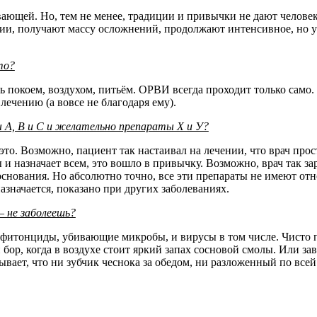
ющей. Но, тем не менее, традиции и привычки не дают человек
и, получают массу осложнений, продолжают интенсивное, но уж
то?
ть покоем, воздухом, питьём. ОРВИ всегда проходит только само
 лечению (а вовсе не благодаря ему).
 А, В и С и желательно препараты Х и У?
 это. Возможно, пациент так настаивал на лечении, что врач прос
 и назначает всем, это вошло в привычку. Возможно, врач так з
боснования. Но абсолютно точно, все эти препараты не имеют о
азначается, показано при других заболеваниях.
– не заболеешь?
т фитонциды, убивающие микробы, и вирусы в том числе. Чисто
р, когда в воздухе стоит яркий запах сосновой смолы. Или зав
зывает, что ни зубчик чеснока за обедом, ни разложенный по все