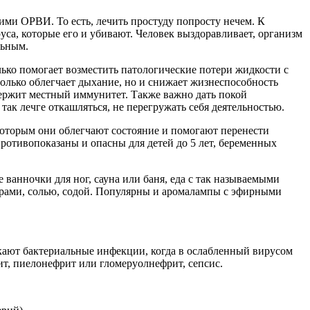
ми ОРВИ. То есть, лечить простуду попросту нечем. К
са, которые его и убивают. Человек выздоравливает, организм
льным.
лько помогает возместить патологические потери жидкости с
только облегчает дыхание, но и снижает жизнеспособность
держит местный иммунитет. Также важно дать покой
 так лечге откашляться, не перегружать себя деятельностью.
которым они облегчают состояние и помогают перенести
противопоказаны и опасны для детей до 5 лет, беременных
анночки для ног, сауна или баня, еда с так называемыми
варами, солью, содой. Популярны и аромалампы с эфирными
ают бактериальные инфекции, когда в ослабленный вирусом
ит, пиелонефрит или гломеруолнефрит, сепсис.