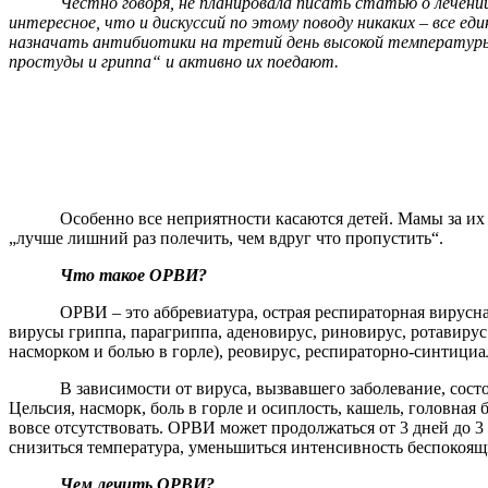
Честно говоря, не планировала писать статью о лечени
интересное, что и дискуссий по этому поводу никаких – все е
назначать антибиотики на третий день высокой температуры
простуды и гриппа“ и активно их поедают.
Особенно все неприятности касаются детей. Мамы за их 
„лучше лишний раз полечить, чем вдруг что пропустить“.
Что такое ОРВИ?
ОРВИ – это аббревиатура, острая респираторная вирус
вирусы гриппа, парагриппа, аденовирус, риновирус, ротавиру
насморком и болью в горле), реовирус, респираторно-синтици
В зависимости от вируса, вызвавшего заболевание, сос
Цельсия, насморк, боль в горле и осиплость, кашель, головная
вовсе отсутствовать. ОРВИ может продолжаться от 3 дней до 3 
снизиться температура, уменьшиться интенсивность беспокоя
Чем лечить ОРВИ?